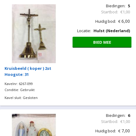
Biedingen:
5
Startbod:
€1,00
6,00
Huidig bod:
€
Locatie:
Hulst (Nederland)
BIED MEE
Kruisbeeld ( koper ) 2st
Hoogste: 31
Kavelnr: 6267-099
Conditie: Gebruikt
Kavel sluit: Gesloten
Biedingen:
6
Startbod:
€1,00
7,00
Huidig bod:
€