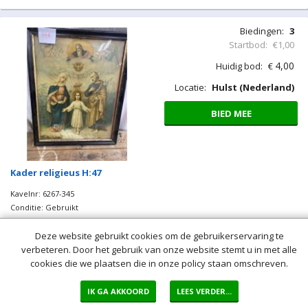
Biedingen:
3
Startbod:
€1,00
4,00
Huidig bod:
€
Locatie:
Hulst (Nederland)
BIED MEE
Kader religieus H:47
Kavelnr: 6267-345
Conditie: Gebruikt
Kavel sluit: Gesloten
Deze website gebruikt cookies om de gebruikerservaring te
verbeteren. Door het gebruik van onze website stemt u in met alle
cookies die we plaatsen die in onze policy staan omschreven.
Biedingen:
1
Startbod:
€1,00
IK GA AKKOORD
LEES VERDER...
2,00
Huidig bod:
€