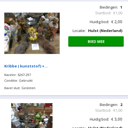
Biedingen:
1
Startbod:
€1,00
2,00
Huidig bod:
€
Locatie:
Hulst (Nederland)
BIED MEE
Kribbe ( kunststof) +…
Kavelnr: 6267-297
Conditie: Gebruikt
Kavel sluit: Gesloten
Biedingen:
2
Startbod:
€1,00
3,00
Huidig bod:
€