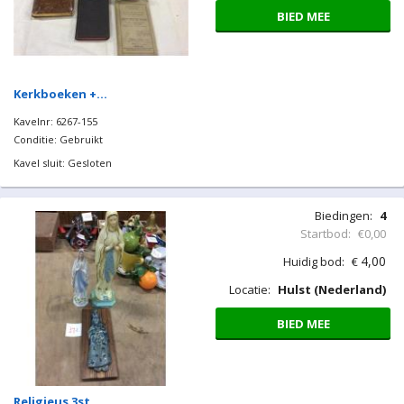
BIED MEE
Kerkboeken +…
Kavelnr: 6267-155
Conditie: Gebruikt
Kavel sluit: Gesloten
Biedingen:
4
Startbod:
€0,00
4,00
Huidig bod:
€
Locatie:
Hulst (Nederland)
BIED MEE
Religieus 3st