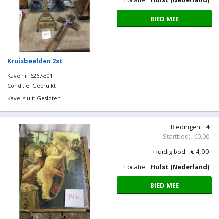
Locatie:
Hulst (Nederland)
BIED MEE
Kruisbeelden 2st
Kavelnr: 6267-301
Conditie: Gebruikt
Kavel sluit: Gesloten
Biedingen:
4
Startbod:
€0,00
4,00
Huidig bod:
€
Locatie:
Hulst (Nederland)
BIED MEE