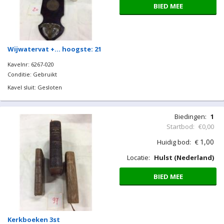
BIED MEE
Wijwatervat +… hoogste: 21
Kavelnr: 6267-020
Conditie: Gebruikt
Kavel sluit: Gesloten
Biedingen:
1
Startbod:
€0,00
1,00
Huidig bod:
€
Locatie:
Hulst (Nederland)
BIED MEE
Kerkboeken 3st