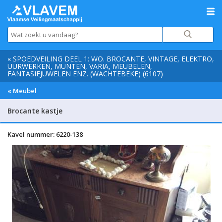
« SPOEDVEILING DEEL 1: WO. BROCANTE, VINTAGE, ELEKTRO,
UURWERKEN, MUNTEN, VARIA, MEUBELEN,
FANTASIEJUWELEN ENZ. (WACHTEBEKE) (6107)
« Meubel
Brocante kastje
Kavel nummer: 6220-138