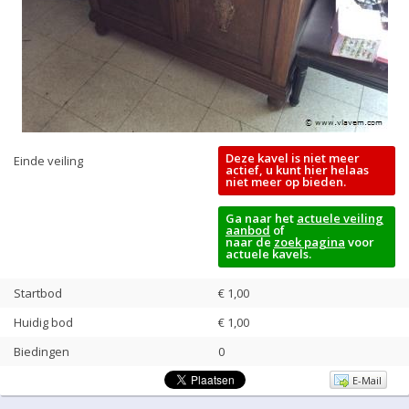
Deze kavel is niet meer
Einde veiling
actief, u kunt hier helaas
niet meer op bieden.
Ga naar het
actuele veiling
aanbod
of
naar de
zoek pagina
voor
actuele kavels.
Startbod
€ 1,00
Huidig bod
€
1,00
Biedingen
0
E-Mail