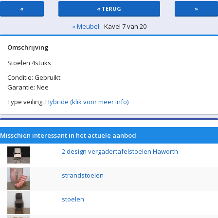
«
« TERUG
»
« Meubel
- Kavel 7 van 20
Omschrijving
Stoelen 4stuks
Conditie: Gebruikt
Garantie: Nee
Type veiling:
Hybride (klik voor meer info)
Misschien interessant in het actuele aanbod
2 design vergadertafelstoelen Haworth
strandstoelen
stoelen