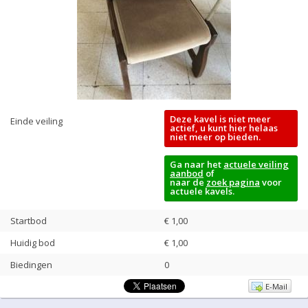
Deze kavel is niet meer
Einde veiling
actief, u kunt hier helaas
niet meer op bieden.
Ga naar het
actuele veiling
aanbod
of
naar de
zoek pagina
voor
actuele kavels.
Startbod
€ 1,00
Huidig bod
€
1,00
Biedingen
0
E-Mail