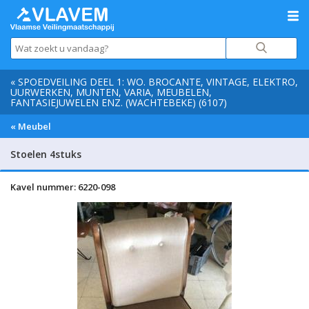
« SPOEDVEILING DEEL 1: WO. BROCANTE, VINTAGE, ELEKTRO,
UURWERKEN, MUNTEN, VARIA, MEUBELEN,
FANTASIEJUWELEN ENZ. (WACHTEBEKE) (6107)
« Meubel
Stoelen 4stuks
Kavel nummer: 6220-098