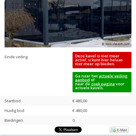
Deze kavel is niet meer
Einde veiling
actief, u kunt hier helaas
niet meer op bieden.
Ga naar het
actuele veiling
aanbod
of
naar de
zoek pagina
voor
actuele kavels.
Startbod
€ 480,00
Huidig bod
€
480,00
Biedingen
0
E-Mail