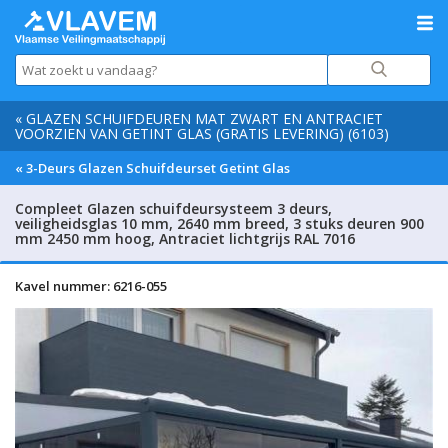
« GLAZEN SCHUIFDEUREN MAT ZWART EN ANTRACIET
VOORZIEN VAN GETINT GLAS (GRATIS LEVERING) (6103)
« 3-Deurs Glazen Schuifdeurset Getint Glas
Compleet Glazen schuifdeursysteem 3 deurs,
veiligheidsglas 10 mm, 2640 mm breed, 3 stuks deuren 900
mm 2450 mm hoog, Antraciet lichtgrijs RAL 7016
Kavel nummer: 6216-055