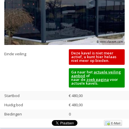
Deze kavel is niet meer
Einde veiling
actief, u kunt hier helaas
niet meer op bieden.
Ga naar het
actuele veiling
aanbod
of
naar de
zoek pagina
voor
actuele kavels.
Startbod
€ 480,00
Huidig bod
€
480,00
Biedingen
0
E-Mail