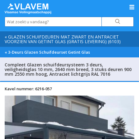
« GLAZEN SCHUIFDEUREN MAT ZWART EN ANTRACIET
VOORZIEN VAN GETINT GLAS (GRATIS LEVERING) (6103)
« 3-Deurs Glazen Schuifdeurset Getint Glas
Compleet Glazen schuifdeursysteem 3 deurs,
veiligheidsglas 10 mm, 2640 mm breed, 3 stuks deuren 900
mm 2550 mm hoog, Antraciet lichtgrijs RAL 7016
Kavel nummer: 6216-057