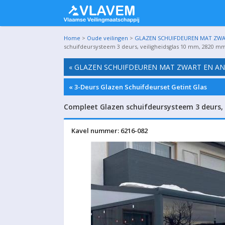
Home
>
Oude veilingen
>
GLAZEN SCHUIFDEUREN MAT ZWART
schuifdeursysteem 3 deurs, veiligheidsglas 10 mm, 2820 mm
« GLAZEN SCHUIFDEUREN MAT ZWART EN ANTR
« 3-Deurs Glazen Schuifdeurset Getint Glas
Compleet Glazen schuifdeursysteem 3 deurs, 
Kavel nummer: 6216-082