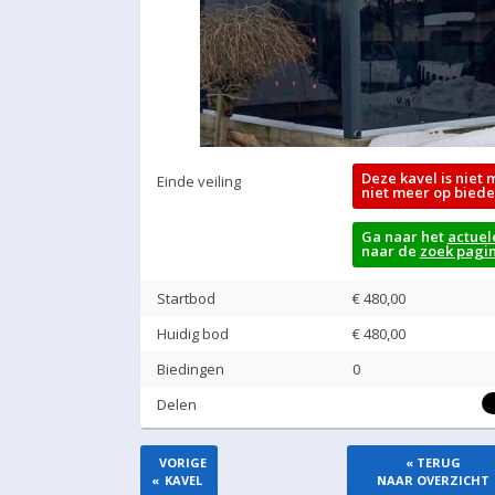
Deze kavel is niet 
Einde veiling
niet meer op biede
Ga naar het
actuel
naar de
zoek pagi
Startbod
€ 480,00
Huidig bod
€
480,00
Biedingen
0
Delen
VORIGE
« TERUG
«
KAVEL
NAAR OVERZICHT