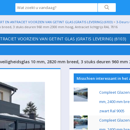
 EN ANTRACIET VOORZIEN VAN GETINT GLAS (GRATIS LEVERING) (6103)
>
3-Deurs 
 breed, 3 stuks deuren 960 mm 2300 mm hoog, Antraciet lichtgrijs RAL 7016
ACIET VOORZIEN VAN GETINT GLAS (GRATIS LEVERING) (6103)
veiligheidsglas 10 mm, 2820 mm breed, 3 stuks deuren 960 mm 2
Misschien interessant in het
Compleet Glazen 
mm, 2400 mm bre
zwart Ral 9005
Compleet Glazen 
mm, 2400 mm bre