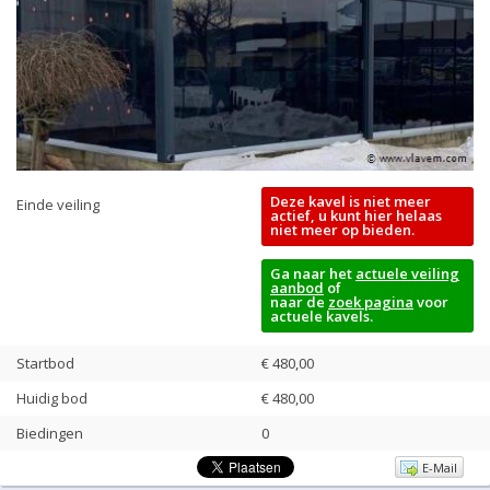
Deze kavel is niet meer
Einde veiling
actief, u kunt hier helaas
niet meer op bieden.
Ga naar het
actuele veiling
aanbod
of
naar de
zoek pagina
voor
actuele kavels.
Startbod
€ 480,00
Huidig bod
€
480,00
Biedingen
0
E-Mail