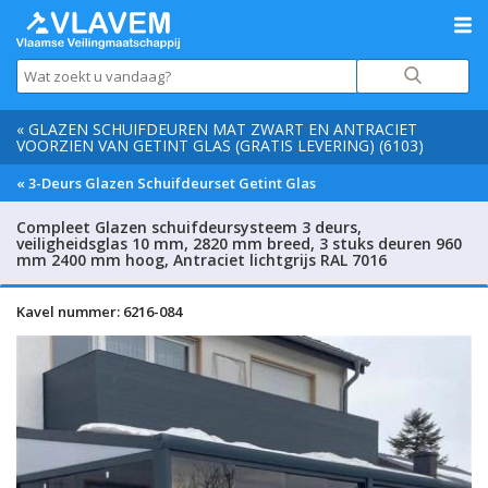
« GLAZEN SCHUIFDEUREN MAT ZWART EN ANTRACIET
VOORZIEN VAN GETINT GLAS (GRATIS LEVERING) (6103)
« 3-Deurs Glazen Schuifdeurset Getint Glas
Compleet Glazen schuifdeursysteem 3 deurs,
veiligheidsglas 10 mm, 2820 mm breed, 3 stuks deuren 960
mm 2400 mm hoog, Antraciet lichtgrijs RAL 7016
Kavel nummer: 6216-084