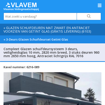
« GLAZEN SCHUIFDEUREN MAT ZWART EN ANTRACIET
VOORZIEN VAN GETINT GLAS (GRATIS LEVERING) (6103)
« 3-Deurs Glazen Schuifdeurset Getint Glas
Compleet Glazen schuifdeursysteem 3 deurs,
veiligheidsglas 10 mm, 2820 mm breed, 3 stuks deuren 960
mm 2650 mm hoog, Antraciet lichtgrijs RAL 7016
Kavel nummer: 6216-089