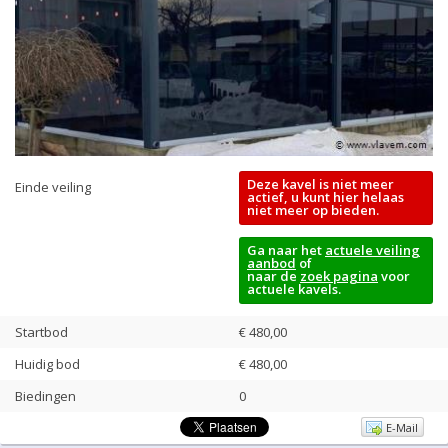
Deze kavel is niet meer
Einde veiling
actief, u kunt hier helaas
niet meer op bieden.
Ga naar het
actuele veiling
aanbod
of
naar de
zoek pagina
voor
actuele kavels.
Startbod
€ 480,00
Huidig bod
€
480,00
Biedingen
0
E-Mail