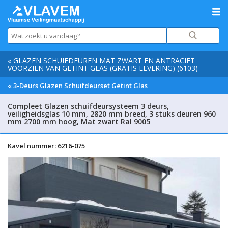
« GLAZEN SCHUIFDEUREN MAT ZWART EN ANTRACIET
VOORZIEN VAN GETINT GLAS (GRATIS LEVERING) (6103)
« 3-Deurs Glazen Schuifdeurset Getint Glas
Compleet Glazen schuifdeursysteem 3 deurs,
veiligheidsglas 10 mm, 2820 mm breed, 3 stuks deuren 960
mm 2700 mm hoog, Mat zwart Ral 9005
Kavel nummer: 6216-075