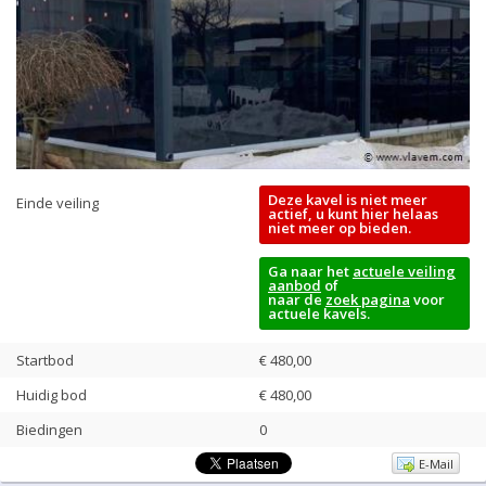
Deze kavel is niet meer
Einde veiling
actief, u kunt hier helaas
niet meer op bieden.
Ga naar het
actuele veiling
aanbod
of
naar de
zoek pagina
voor
actuele kavels.
Startbod
€ 480,00
Huidig bod
€
480,00
Biedingen
0
E-Mail