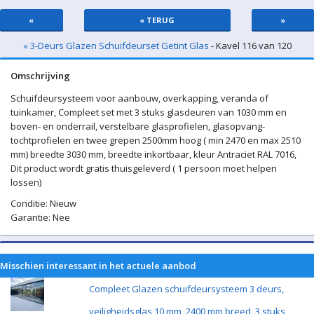
«
« TERUG
»
« 3-Deurs Glazen Schuifdeurset Getint Glas
- Kavel 116 van 120
Omschrijving
Schuifdeursysteem voor aanbouw, overkapping, veranda of
tuinkamer, Compleet set met 3 stuks glasdeuren van 1030 mm en
boven- en onderrail, verstelbare glasprofielen, glasopvang-
tochtprofielen en twee grepen 2500mm hoog ( min 2470 en max 2510
mm) breedte 3030 mm, breedte inkortbaar, kleur Antraciet RAL 7016,
Dit product wordt gratis thuisgeleverd ( 1 persoon moet helpen
lossen)
Conditie: Nieuw
Garantie: Nee
Misschien interessant in het actuele aanbod
Compleet Glazen schuifdeursysteem 3 deurs,
veiligheidsglas 10 mm, 2400 mm breed, 3 stuks