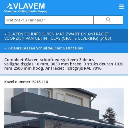
« GLAZEN SCHUIFDEUREN MAT ZWART EN ANTRACIET
VOORZIEN VAN GETINT GLAS (GRATIS LEVERING) (6103)
« 3-Deurs Glazen Schuifdeurset Getint Glas
Compleet Glazen schuifdeursysteem 3 deurs,
veiligheidsglas 10 mm, 3030 mm breed, 3 stuks deuren 1030
mm 2500 mm hoog, Antraciet lichtgrijs RAL 7016
Kavel nummer: 6216-116