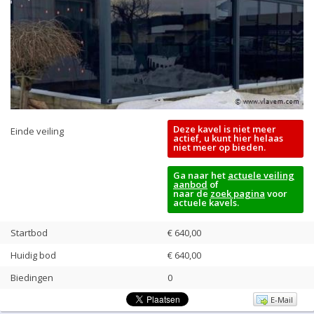
Deze kavel is niet meer
Einde veiling
actief, u kunt hier helaas
niet meer op bieden.
Ga naar het
actuele veiling
aanbod
of
naar de
zoek pagina
voor
actuele kavels.
Startbod
€ 640,00
Huidig bod
€
640,00
Biedingen
0
E-Mail