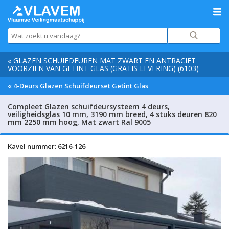
« GLAZEN SCHUIFDEUREN MAT ZWART EN ANTRACIET
VOORZIEN VAN GETINT GLAS (GRATIS LEVERING) (6103)
« 4-Deurs Glazen Schuifdeurset Getint Glas
Compleet Glazen schuifdeursysteem 4 deurs,
veiligheidsglas 10 mm, 3190 mm breed, 4 stuks deuren 820
mm 2250 mm hoog, Mat zwart Ral 9005
Kavel nummer: 6216-126