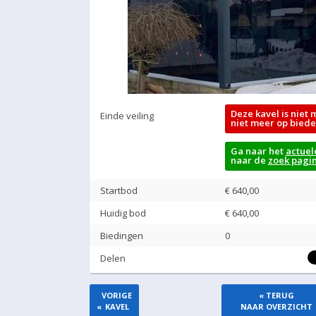
Deze kavel is niet 
Einde veiling
niet meer op biede
Ga naar het
actuel
naar de
zoek pagi
Startbod
€ 640,00
Huidig bod
€
640,00
Biedingen
0
Delen
VORIGE
« TERUG
«
KAVEL
NAAR OVERZICHT