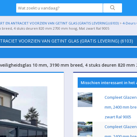
 EN ANTRACIET VOORZIEN VAN GETINT GLAS (GRATIS LEVERING) (6103)
>
4-Deurs 
m breed, 4 stuks deuren 820 mm 2700 mm hoog, Mat zwart Ral 9005
ACIET VOORZIEN VAN GETINT GLAS (GRATIS LEVERING) (6103)
 veiligheidsglas 10 mm, 3190 mm breed, 4 stuks deuren 820 mm
Misschien interessant in het
Compleet Glazen 
mm, 2400 mm bre
zwart Ral 9005
Compleet Glazen 
mm, 2400 mm bre