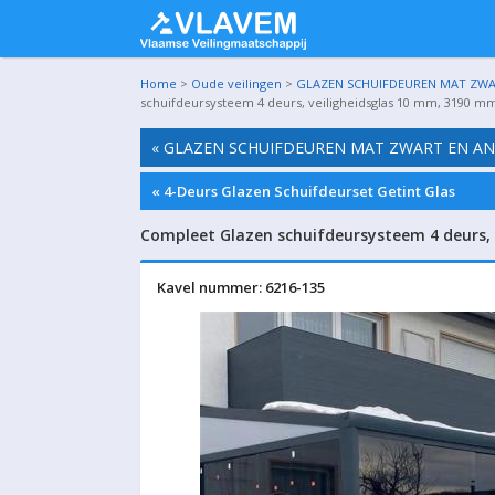
Home
>
Oude veilingen
>
GLAZEN SCHUIFDEUREN MAT ZWART
schuifdeursysteem 4 deurs, veiligheidsglas 10 mm, 3190 m
« GLAZEN SCHUIFDEUREN MAT ZWART EN ANTR
« 4-Deurs Glazen Schuifdeurset Getint Glas
Compleet Glazen schuifdeursysteem 4 deurs,
Kavel nummer: 6216-135