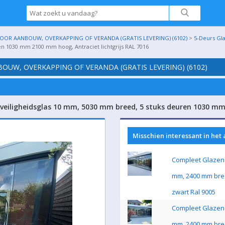
OR AANBOUW, OVERKAPPING OF VERANDA (GRATIS LEVERING) (6102)
>
5-Deurs Gl
en 1030 mm 2100 mm hoog, Antraciet lichtgrijs RAL 7016
UW, OVERKAPPING OF VERANDA (GRATIS LEVERING) (6102)
veiligheidsglas 10 mm, 5030 mm breed, 5 stuks deuren 1030 mm 
Misschien interessant in het
Compleet Glazen 
mm, 2400 mm bre
zwart Ral 9005
Compleet Glazen 
mm, 2400 mm bre