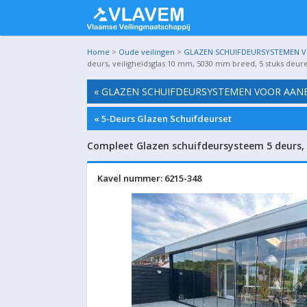
Home
>
Oude veilingen
>
GLAZEN SCHUIFDEURSYSTEMEN VO
deurs, veiligheidsglas 10 mm, 5030 mm breed, 5 stuks deur
« GLAZEN SCHUIFDEURSYSTEMEN VOOR AANBO
« 5-Deurs Glazen Schuifdeurset
Compleet Glazen schuifdeursysteem 5 deurs, 
Kavel nummer: 6215-348