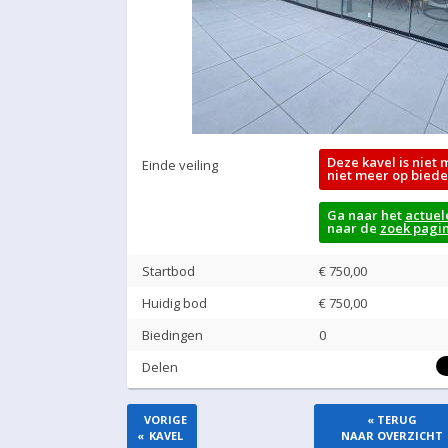
Deze kavel is niet 
Einde veiling
niet meer op biede
Ga naar het
actuel
naar de
zoek pagi
Startbod
€ 750,00
Huidig bod
€
750,00
Biedingen
0
Delen
VORIGE
« TERUG
«
KAVEL
NAAR OVERZICHT