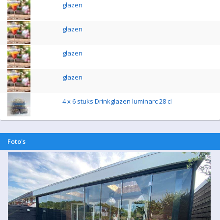
glazen
glazen
glazen
glazen
4 x 6 stuks Drinkglazen luminarc 28 cl
Foto's