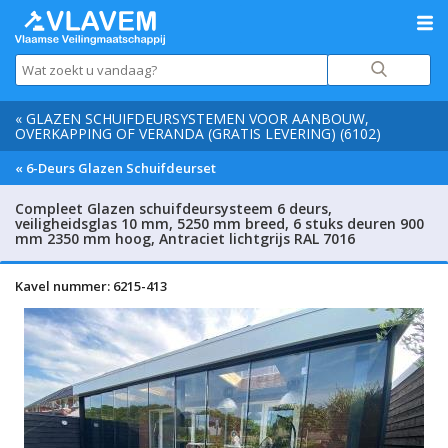
« GLAZEN SCHUIFDEURSYSTEMEN VOOR AANBOUW,
OVERKAPPING OF VERANDA (GRATIS LEVERING) (6102)
« 6-Deurs Glazen Schuifdeurset
Compleet Glazen schuifdeursysteem 6 deurs,
veiligheidsglas 10 mm, 5250 mm breed, 6 stuks deuren 900
mm 2350 mm hoog, Antraciet lichtgrijs RAL 7016
Kavel nummer: 6215-413