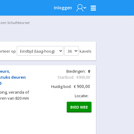
Inloggen
azen Schuifdeurset
orteer op
kavels
eurs,
Biedingen:
0
 stuks deuren
Startbod:
€900,00
5
900,00
Huidig bod:
€
ing, veranda of
Locatie:
uren van 820 mm
BIED MEE