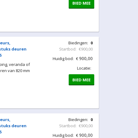
BIED MEE
eurs,
Biedingen:
0
 stuks deuren
Startbod:
€900,00
5
900,00
Huidig bod:
€
ing, veranda of
Locatie:
uren van 820 mm
BIED MEE
eurs,
Biedingen:
0
 stuks deuren
Startbod:
€900,00
5
900,00
Huidig bod:
€