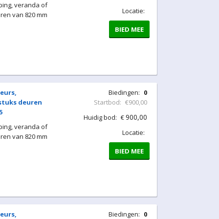
ing, veranda of
Locatie:
uren van 820 mm
BIED MEE
eurs,
Biedingen:
0
 stuks deuren
Startbod:
€900,00
5
900,00
Huidig bod:
€
ing, veranda of
Locatie:
uren van 820 mm
BIED MEE
eurs,
Biedingen:
0