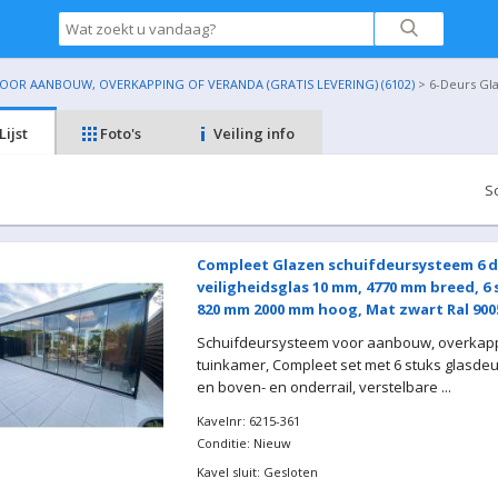
OR AANBOUW, OVERKAPPING OF VERANDA (GRATIS LEVERING) (6102)
> 6-Deurs Gl
Lijst
Foto's
Veiling info
S
Compleet Glazen schuifdeursysteem 6 d
veiligheidsglas 10 mm, 4770 mm breed, 6
820 mm 2000 mm hoog, Mat zwart Ral 900
Schuifdeursysteem voor aanbouw, overkapp
tuinkamer, Compleet set met 6 stuks glasde
en boven- en onderrail, verstelbare ...
Kavelnr: 6215-361
Conditie: Nieuw
Kavel sluit: Gesloten