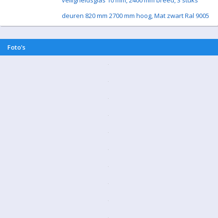
veiligheidsglas 10 mm, 2400 mm breed, 3 stuks
deuren 820 mm 2700 mm hoog, Mat zwart Ral 9005
Foto's