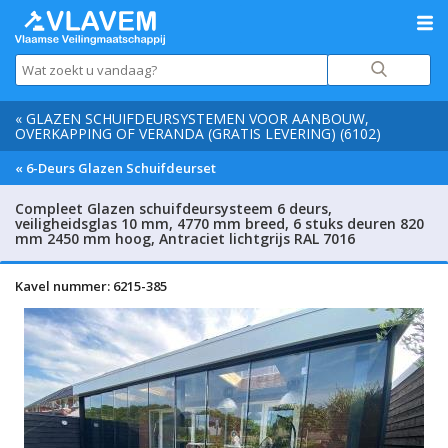
« GLAZEN SCHUIFDEURSYSTEMEN VOOR AANBOUW,
OVERKAPPING OF VERANDA (GRATIS LEVERING) (6102)
« 6-Deurs Glazen Schuifdeurset
Compleet Glazen schuifdeursysteem 6 deurs,
veiligheidsglas 10 mm, 4770 mm breed, 6 stuks deuren 820
mm 2450 mm hoog, Antraciet lichtgrijs RAL 7016
Kavel nummer: 6215-385