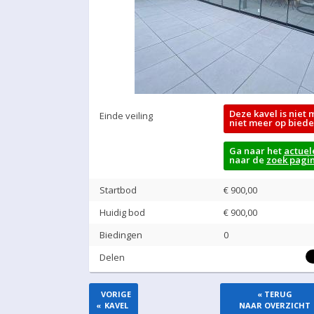
Deze kavel is niet 
Einde veiling
niet meer op biede
Ga naar het
actuel
naar de
zoek pagi
Startbod
€ 900,00
Huidig bod
€
900,00
Biedingen
0
Delen
VORIGE
« TERUG
«
KAVEL
NAAR OVERZICHT