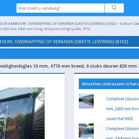
OR AANBOUW, OVERKAPPING OF VERANDA (GRATIS LEVERING) (6102)
>
6-Deurs Gl
en 820 mm 2400 mm hoog, Antraciet lichtgrijs RAL 7016
UW, OVERKAPPING OF VERANDA (GRATIS LEVERING) (6102)
veiligheidsglas 10 mm, 4770 mm breed, 6 stuks deuren 820 mm 2
Misschien interessant in het
Compleet Glazen 
mm, 2400 mm bre
zwart Ral 9005
Compleet Glazen 
mm, 2400 mm bre