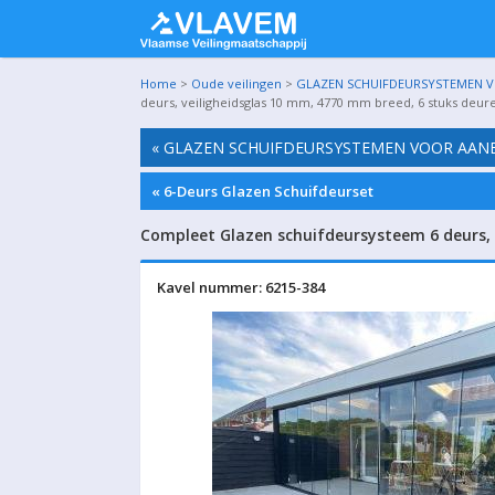
Home
>
Oude veilingen
>
GLAZEN SCHUIFDEURSYSTEMEN VO
deurs, veiligheidsglas 10 mm, 4770 mm breed, 6 stuks deur
« GLAZEN SCHUIFDEURSYSTEMEN VOOR AANBO
« 6-Deurs Glazen Schuifdeurset
Compleet Glazen schuifdeursysteem 6 deurs, 
Kavel nummer: 6215-384