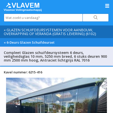
« GLAZEN SCHUIFDEURSYSTEMEN VOOR AANBOUW,
OVERKAPPING OF VERANDA (GRATIS LEVERING) (6102)
« 6-Deurs Glazen Schuifdeurset
Compleet Glazen schuifdeursysteem 6 deurs,
veiligheidsglas 10 mm, 5250 mm breed, 6 stuks deuren 900
mm 2500 mm hoog, Antraciet lichtgrijs RAL 7016
Kavel nummer: 6215-416