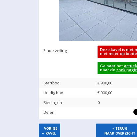
Deze kavel is niet 
Einde veiling
niet meer op biede
Ga naar het
actuel
naar de
zoek pagi
Startbod
€ 900,00
Huidig bod
€
900,00
Biedingen
0
Delen
VORIGE
« TERUG
«
KAVEL
NAAR OVERZICHT