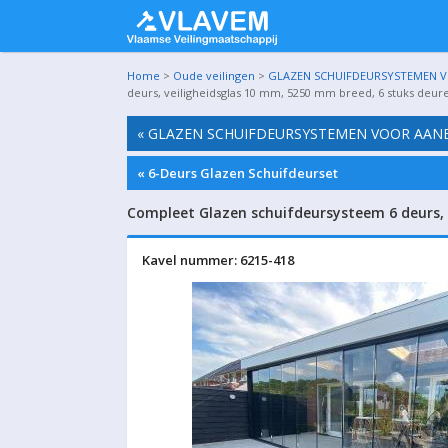
Home
>
Oude veilingen
>
GLAZEN SCHUIFDEURSYSTEMEN VO
deurs, veiligheidsglas 10 mm, 5250 mm breed, 6 stuks deur
« GLAZEN SCHUIFDEURSYSTEMEN VOOR AANBO
« 6-Deurs Glazen Schuifdeurset
Compleet Glazen schuifdeursysteem 6 deurs, 
Kavel nummer: 6215-418