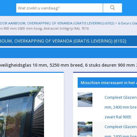
OR AANBOUW, OVERKAPPING OF VERANDA (GRATIS LEVERING) (6102)
>
6-Deurs Gl
en 900 mm 2600 mm hoog, Antraciet lichtgrijs RAL 7016
UW, OVERKAPPING OF VERANDA (GRATIS LEVERING) (6102)
veiligheidsglas 10 mm, 5250 mm breed, 6 stuks deuren 900 mm 2
Misschien interessant in het
Compleet Glazen 
mm, 2400 mm bre
zwart Ral 9005
Compleet Glazen 
mm, 2400 mm bre