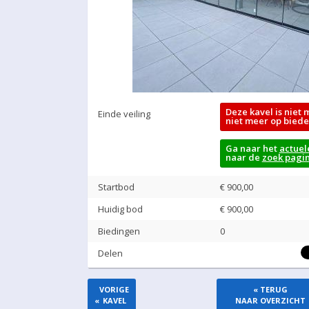
Deze kavel is niet 
Einde veiling
niet meer op biede
Ga naar het
actuel
naar de
zoek pagi
Startbod
€ 900,00
Huidig bod
€
900,00
Biedingen
0
Delen
VORIGE
« TERUG
«
KAVEL
NAAR OVERZICHT