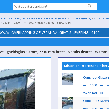
OR AANBOUW, OVERKAPPING OF VERANDA (GRATIS LEVERING) (6102)
>
6-Deurs Gl
en 960 mm 2300 mm hoog, Antraciet lichtgrijs RAL 7016
UW, OVERKAPPING OF VERANDA (GRATIS LEVERING) (6102)
veiligheidsglas 10 mm, 5610 mm breed, 6 stuks deuren 960 mm 2
Misschien interessant in het
Compleet Glazen 
mm, 2400 mm bre
zwart Ral 9005
Compleet Glazen 
mm, 2400 mm bre