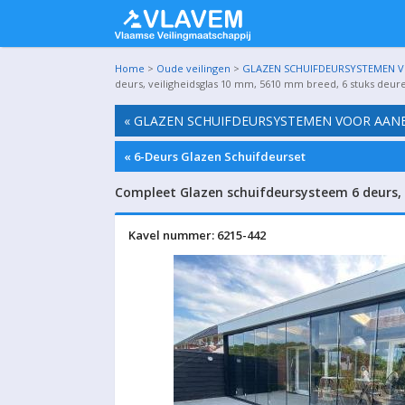
Home
>
Oude veilingen
>
GLAZEN SCHUIFDEURSYSTEMEN VO
deurs, veiligheidsglas 10 mm, 5610 mm breed, 6 stuks deur
« GLAZEN SCHUIFDEURSYSTEMEN VOOR AANBO
« 6-Deurs Glazen Schuifdeurset
Compleet Glazen schuifdeursysteem 6 deurs, 
Kavel nummer: 6215-442