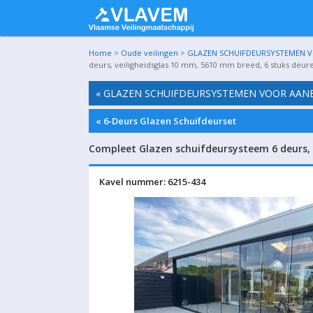
Home
>
Oude veilingen
>
GLAZEN SCHUIFDEURSYSTEMEN VO
deurs, veiligheidsglas 10 mm, 5610 mm breed, 6 stuks deu
« GLAZEN SCHUIFDEURSYSTEMEN VOOR AANBO
« 6-Deurs Glazen Schuifdeurset
Compleet Glazen schuifdeursysteem 6 deurs,
Kavel nummer: 6215-434