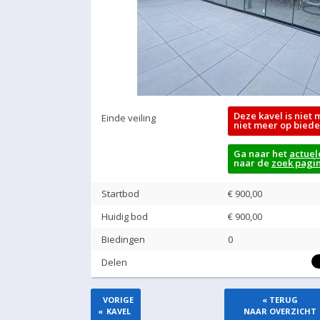
Deze kavel is niet 
Einde veiling
niet meer op biede
Ga naar het
actuel
naar de
zoek pagi
Startbod
€ 900,00
Huidig bod
€
900,00
Biedingen
0
Delen
VORIGE
« TERUG
«
KAVEL
NAAR OVERZICHT