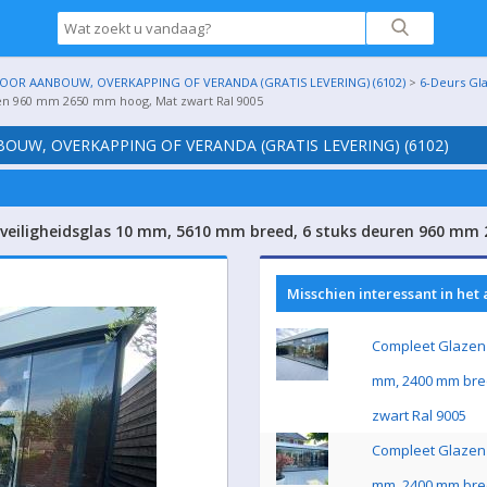
OR AANBOUW, OVERKAPPING OF VERANDA (GRATIS LEVERING) (6102)
>
6-Deurs Gl
ren 960 mm 2650 mm hoog, Mat zwart Ral 9005
UW, OVERKAPPING OF VERANDA (GRATIS LEVERING) (6102)
 veiligheidsglas 10 mm, 5610 mm breed, 6 stuks deuren 960 mm
Misschien interessant in het
Compleet Glazen 
mm, 2400 mm bre
zwart Ral 9005
Compleet Glazen 
mm, 2400 mm bre