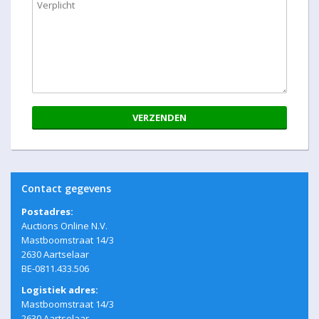
VERZENDEN
Contact gegevens
Postadres:
Auctions Online N.V.
Mastboomstraat 14/3
2630 Aartselaar
BE-0811.433.506
Logistiek adres:
Mastboomstraat 14/3
2630 Aartselaar