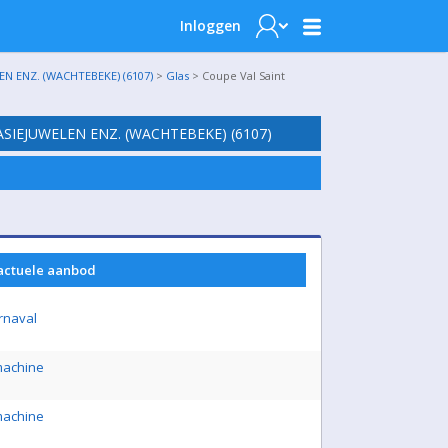
Inloggen
N ENZ. (WACHTEBEKE) (6107)
>
Glas
> Coupe Val Saint
SIEJUWELEN ENZ. (WACHTEBEKE) (6107)
 actuele aanbod
rnaval
achine
achine