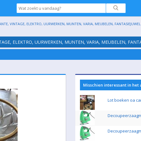
ANTE, VINTAGE, ELEKTRO, UURWERKEN, MUNTEN, VARIA, MEUBELEN, FANTASIEJUWELE
NTAGE, ELEKTRO, UURWERKEN, MUNTEN, VARIA, MEUBELEN, FANTA
Misschien interessant in het
Lot boeken oa ca
Decoupeerzaagm
Decoupeerzaagm