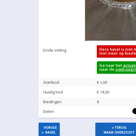
Deze kavel is niet 
Einde veiling
niet meer op biede
Ga naar het
actuel
naar de
zoek pagi
Startbod
€ 1,00
Huidig bod
€
14,00
Biedingen
8
Delen
VORIGE
« TERUG
«
KAVEL
NAAR OVERZICHT