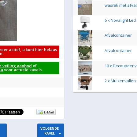
wasrek met afval
6 x Novalight Led
Afvalcontainer
meer actief, u kunt hier helaas
Afvalcontainer
n.
e veiling aanbod
of
10 x Decoupeer v
na
voor actuele kavels.
2 x Muizenvallen 
E-Mail
VOLGENDE
KAVEL
»