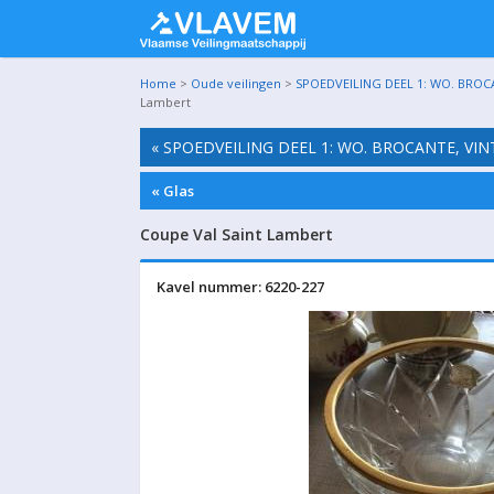
Home
>
Oude veilingen
>
SPOEDVEILING DEEL 1: WO. BROC
Lambert
« SPOEDVEILING DEEL 1: WO. BROCANTE, VI
« Glas
Coupe Val Saint Lambert
Kavel nummer: 6220-227