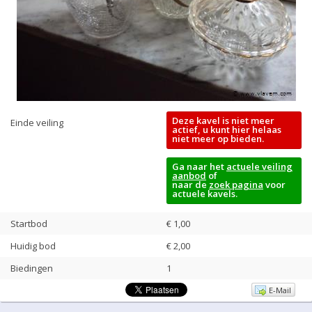
Deze kavel is niet meer
Einde veiling
actief, u kunt hier helaas
niet meer op bieden.
Ga naar het
actuele veiling
aanbod
of
naar de
zoek pagina
voor
actuele kavels.
Startbod
€ 1,00
Huidig bod
€
2,00
Biedingen
1
E-Mail