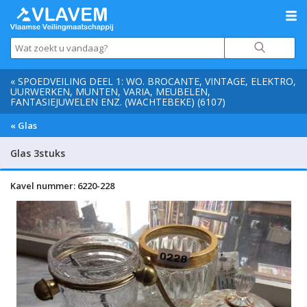
« SPOEDVEILING DEEL 1: WO. BROCANTE, VINTAGE, ELEKTRO,
UURWERKEN, MUNTEN, VARIA, MEUBELEN,
FANTASIEJUWELEN ENZ. (WACHTEBEKE) (6107)
« Glas
Glas 3stuks
Kavel nummer: 6220-228