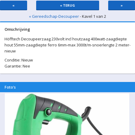
«
« TERUG
»
« Gereedschap-Decoupeer
- Kavel 1 van 2
Omschrijving
Höfftech Decoupeerzaag 230volt incl houtzaag 400watt-zaagdiepte
hout 55mm-zaagdiepte ferro 6mm-max 3000t/m-snoerlengte 2 meter-
nieuw
Conditie: Nieuw
Garantie: Nee
Foto's