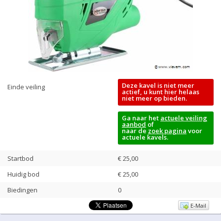
Deze kavel is niet meer
Einde veiling
actief, u kunt hier helaas
niet meer op bieden.
Ga naar het
actuele veiling
aanbod
of
naar de
zoek pagina
voor
actuele kavels.
Startbod
€ 25,00
Huidig bod
€
25,00
Biedingen
0
E-Mail