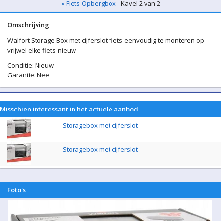
« Fiets-Opbergbox
- Kavel 2 van 2
Omschrijving
Walfort Storage Box met cijferslot fiets-eenvoudig te monteren op
vrijwel elke fiets-nieuw
Conditie: Nieuw
Garantie: Nee
Misschien interessant in het actuele aanbod
Storagebox met cijferslot
Storagebox met cijferslot
Foto's