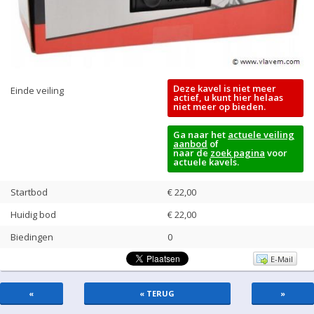
Deze kavel is niet meer
Einde veiling
actief, u kunt hier helaas
niet meer op bieden.
Ga naar het
actuele veiling
aanbod
of
naar de
zoek pagina
voor
actuele kavels.
Startbod
€ 22,00
Huidig bod
€
22,00
Biedingen
0
E-Mail
«
« TERUG
»