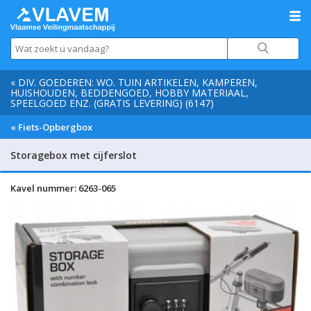
« DIV. GOEDEREN: WO. TUIN ARTIKELEN, KAMPEREN,
HUISHOUDEN, BEDDENGOED, HOBBY MATERIAAL,
SPEELGOED ENZ. (GRATIS LEVERING) (6147)
« Fiets-Opbergbox
Storagebox met cijferslot
Kavel nummer: 6263-065