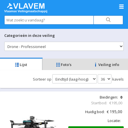
Categorieën in deze veiling
Lijst
Foto's
Veiling info
Sorteer op
kavels
Biedingen:
0
Startbod:
€195,00
195,00
Huidig bod:
€
Locatie: