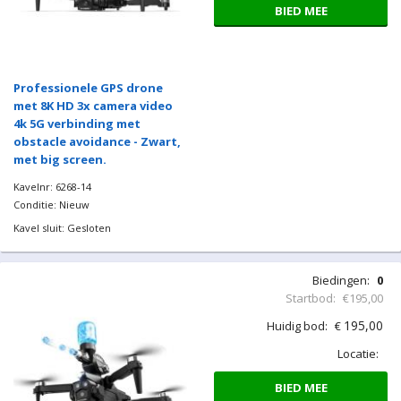
BIED MEE
Professionele GPS drone
met 8K HD 3x camera video
4k 5G verbinding met
obstacle avoidance - Zwart,
met big screen.
Kavelnr: 6268-14
Conditie: Nieuw
Kavel sluit: Gesloten
Biedingen:
0
Startbod:
€195,00
195,00
Huidig bod:
€
Locatie:
BIED MEE