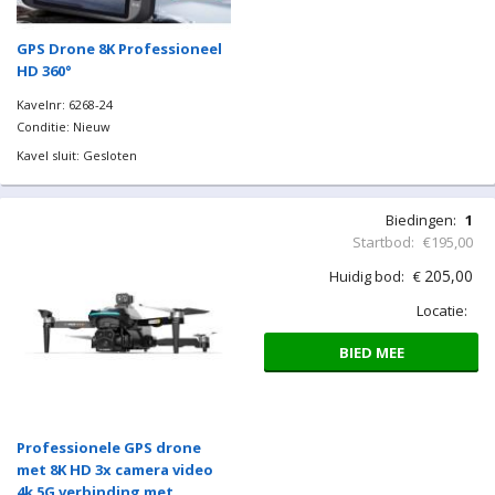
GPS Drone 8K Professioneel
HD 360°
Kavelnr: 6268-24
Conditie: Nieuw
Kavel sluit: Gesloten
Biedingen:
1
Startbod:
€195,00
205,00
Huidig bod:
€
Locatie:
BIED MEE
Professionele GPS drone
met 8K HD 3x camera video
4k 5G verbinding met