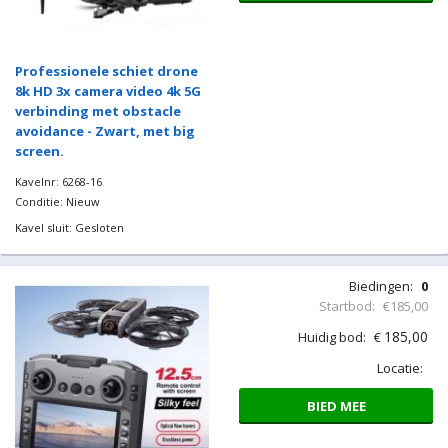
Professionele schiet drone
8k HD 3x camera video 4k 5G
verbinding met obstacle
avoidance - Zwart, met big
screen.
Kavelnr: 6268-16
Conditie: Nieuw
Kavel sluit: Gesloten
Biedingen:
0
Startbod:
€185,00
185,00
Huidig bod:
€
Locatie:
BIED MEE