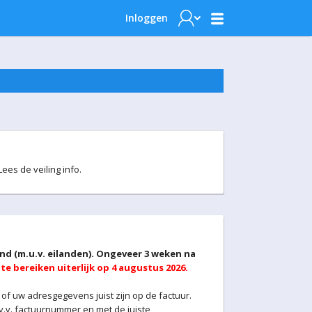
Inloggen
es de veiling info.
and (m.u.v. eilanden). Ongeveer 3 weken na
te bereiken uiterlijk op 4 augustus 2026.
 of uw adresgegevens juist zijn op de factuur.
v.v. factuurnummer en met de juiste