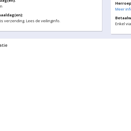
kdag(en):
Herroep
n
Meer info
aaldag(en):
Betaalw
is verzending. Lees de veilinginfo.
Enkel via
atie