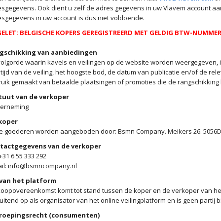
sgegevens. Ook dient u zelf de adres gegevens in uw Vlavem account aan
sgegevens in uw account is dus niet voldoende.
ELET: BELGISCHE KOPERS GEREGISTREERD MET GELDIG BTW-NUMMER 
gschikking van aanbiedingen
olgorde waarin kavels en veilingen op de website worden weergegeven, is
tijd van de veiling, het hoogste bod, de datum van publicatie en/of de re
uik gemaakt van betaalde plaatsingen of promoties die de rangschikking
tuut van de verkoper
erneming
koper
e goederen worden aangeboden door: Bsmn Company. Meikers 26. 5056DL
tactgegevens van de verkoper
+31 6 55 333 292
ail: info@bsmncompany.nl
 van het platform
oopovereenkomst komt tot stand tussen de koper en de verkoper van het 
luitend op als organisator van het online veilingplatform en is geen partij
roepingsrecht (consumenten)