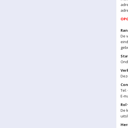
adre
adre
OPG
Ran
De v
eind
gebr
Sta
Ond
Ver
Dez
Con
Tel:
E-m
Rol
De k
uits
Her