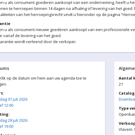
ien u als consument goederen aankoopt van een onderneming, heeft u h
nen te herroepen binnen 14 dagen na afhaling of levering van het goed
liteiten van het herroepingsrecht vindt u hieronder op de pagina “Herroe
antie
en u als consument nieuwe goederen aankoopt van een professionele verk
ar vanaf de levering van het goed.
arantie wordt verleend door de verkoper.
tums
Algeme
 Klik op de datum om hem aan uw agenda toe te
Aantal k
gen.
21
rt:
Catalog
dag 07 juli 2026
Download
f 12:00
Type vei
ting:
Openbare
dag 28 juli 2026
Verkoo
f 19:00
Vlavem.