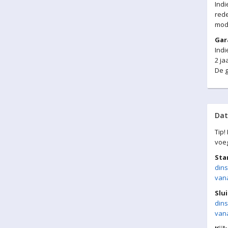
Ind
rede
moda
Gar
Indi
2 ja
De g
Da
Tip!
voe
Sta
dins
vana
Slui
dins
vana