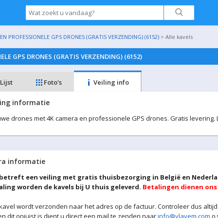
N PROFESSIONELE GPS DRONES (GRATIS VERZENDING) (6152)
> Alle kavels
LE GPS DRONES (GRATIS VERZENDING) (6152)
Lijst
Foto's
Veiling info
ling informatie
we drones met 4K camera en professionele GPS drones. Gratis levering. Le
ra informatie
 betreft een veiling met gratis thuisbezorging in België en Nederl
aling worden de kavels bij U thuis geleverd.
Betalingen dienen ons 
kavel wordt verzonden naar het adres op de factuur. Controleer dus altijd
en dit onjuist is dient u direct een mail te zenden naar
info@vlavem.com
o.