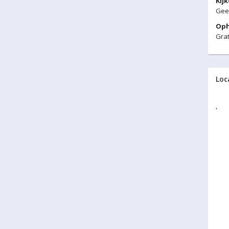
Kij
Gee
Oph
Grat
Loc
,