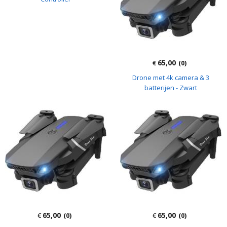
65,00
€
(0)
Drone met 4k camera & 3
batterijen - Zwart
65,00
65,00
€
(0)
€
(0)