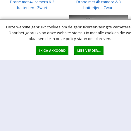
Drone met 4k camera & 3
Drone met 4k camera & 3
batterijen - Zwart
batterijen - Zwart
Deze website gebruikt cookies om de gebruikerservaring te verbetere
Door het gebruik van onze website stemt u in met alle cookies die w
plaatsen die in onze policy staan omschreven.
IK GA AKKOORD
LEES VERDER...
65,00
85,00
€
(0)
€
(0)
Drone met 4k camera & 3
Drone Max - 4k Camera Drone -
batterijen - Zwart
Controller met scherm