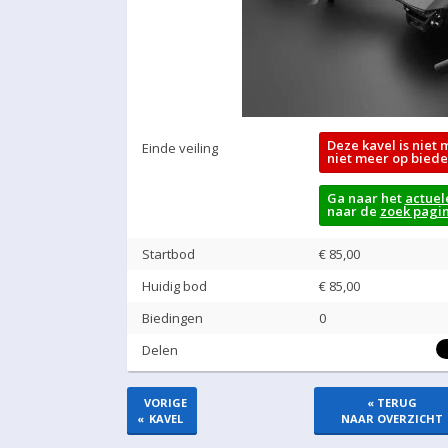
Deze kavel is niet 
Einde veiling
niet meer op biede
Ga naar het
actuel
naar de
zoek pagi
Startbod
€ 85,00
Huidig bod
€
85,00
Biedingen
0
Delen
VORIGE
« TERUG
«
KAVEL
NAAR OVERZICHT