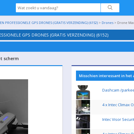
N PROFESSIONELE GPS DRONES (GRATIS VERZENDING) (6152)
>
Drones
> Drone Max
SSIONELE GPS DRONES (GRATIS VERZENDING) (6152)
et scherm
Misschien interessant in het
Dashcam /parke
4 x Intec Climax
Intec Visor Secur