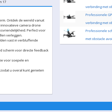
n 17
verbinding met ob
Professionele GP
erm. Ontdek de wereld vanuit
verbinding met ob
 innovatieve camera drone
vriendelijkheid. Perfect voor
Professionele sc
llen verleggen.
met obstacle avoi
en vast in verbluffende
wd scherm voor directe feedback
tie voor soepele en
zodat u overal kunt genieten