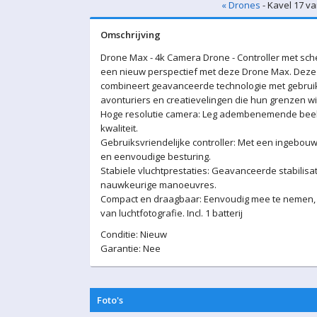
« Drones
- Kavel 17 va
Omschrijving
Drone Max - 4k Camera Drone - Controller met sch
een nieuw perspectief met deze Drone Max. Deze
combineert geavanceerde technologie met gebruiks
avonturiers en creatievelingen die hun grenzen wi
Hoge resolutie camera: Leg adembenemende beeld
kwaliteit.
Gebruiksvriendelijke controller: Met een ingebou
en eenvoudige besturing.
Stabiele vluchtprestaties: Geavanceerde stabilisa
nauwkeurige manoeuvres.
Compact en draagbaar: Eenvoudig mee te nemen, 
van luchtfotografie. Incl. 1 batterij
Conditie: Nieuw
Garantie: Nee
Foto's