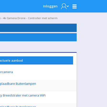
Inloggen
 - 4k Camera Drone - Controller met scherm
 actuele aanbod
ercamera
 Oplaadbare Buitenlampen
ity Breedstraler met camera WiFi