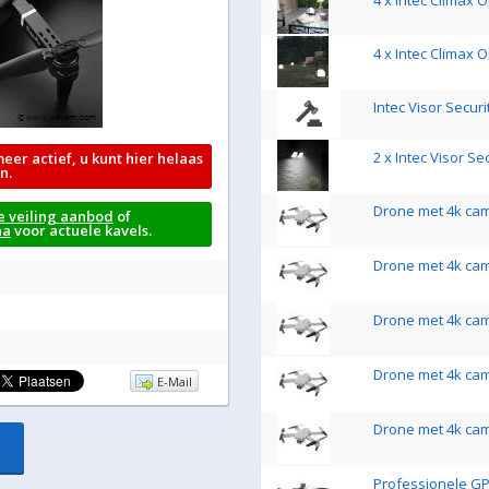
4 x Intec Climax
4 x Intec Climax
Intec Visor Secur
2 x Intec Visor S
meer actief, u kunt hier helaas
n.
Drone met 4k came
e veiling aanbod
of
na
voor actuele kavels.
Drone met 4k came
Drone met 4k came
Drone met 4k came
E-Mail
Drone met 4k came
Professionele GP