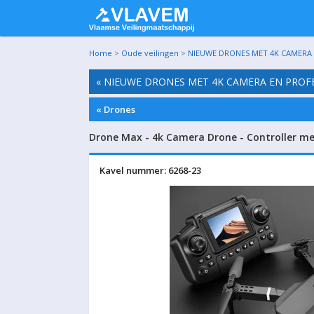
Home
>
Oude veilingen
>
NIEUWE DRONES MET 4K CAMERA E
« NIEUWE DRONES MET 4K CAMERA EN PROFE
« Drones
Drone Max - 4k Camera Drone - Controller m
Kavel nummer: 6268-23