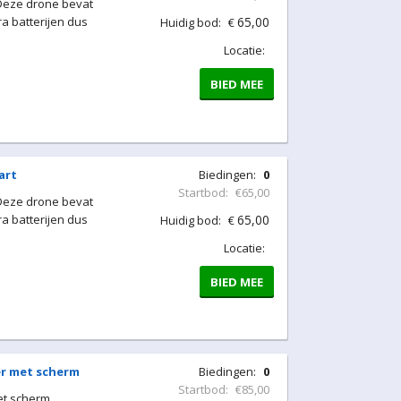
 Deze drone bevat
a batterijen dus
65,00
Huidig bod:
€
Locatie:
BIED MEE
art
Biedingen:
0
Startbod:
€65,00
 Deze drone bevat
a batterijen dus
65,00
Huidig bod:
€
Locatie:
BIED MEE
er met scherm
Biedingen:
0
Startbod:
€85,00
et scherm.