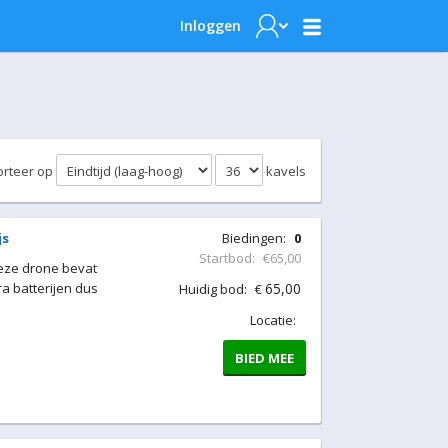
Inloggen
orteer op
kavels
js
Biedingen:
0
Startbod:
€65,00
Deze drone bevat
a batterijen dus
65,00
Huidig bod:
€
Locatie:
BIED MEE