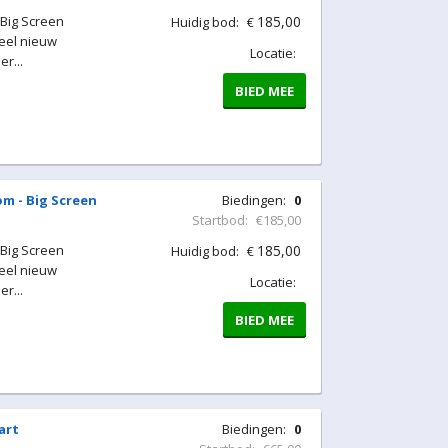
 Big Screen
185,00
Huidig bod:
€
eel nieuw
Locatie:
r...
BIED MEE
m - Big Screen
Biedingen:
0
Startbod:
€185,00
 Big Screen
185,00
Huidig bod:
€
eel nieuw
Locatie:
r...
BIED MEE
art
Biedingen:
0