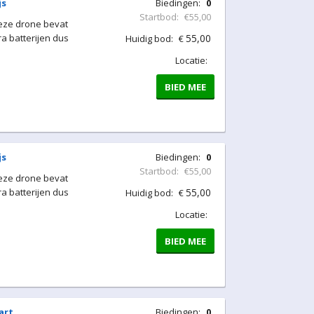
js
Biedingen:
0
Startbod:
€55,00
Deze drone bevat
a batterijen dus
55,00
Huidig bod:
€
Locatie:
BIED MEE
js
Biedingen:
0
Startbod:
€55,00
Deze drone bevat
a batterijen dus
55,00
Huidig bod:
€
Locatie:
BIED MEE
art
Biedingen:
0