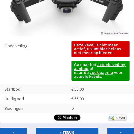
Deze kavel is niet meer
Einde veiling
actief, u kunt hier helaas
niet meer op bieden.
Ga naar het
actuele veiling
aanbod
of
naar de
zoek pagina
voor
actuele kavels.
Startbod
€ 55,00
Huidig bod
€
55,00
Biedingen
0
E-Mail
«
« TERUG
»