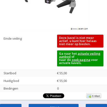
Deze kavel is niet meer
Einde veiling
actief, u kunt hier helaas
niet meer op bieden.
Ga naar het
actuele veiling
aanbod
of
naar de
zoek pagina
voor
actuele kavels.
Startbod
€ 55,00
Huidig bod
€
55,00
Biedingen
0
E-Mail