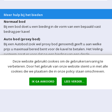
Meer hulp bij het bieden
Normaal bod
Bij een bod doet u een bieding in de vorm van een bepaald vast
bedrag per kavel
Auto bod (proxy bod)
Bij een Autobod (ook wel proxy bod genoemd) geeft u aan welke
prijs u maximaal bereid bent voor de kavel te betalen. Het Veiling-
systeem zorgt er voor dat na een bieding van een derde
onmiddellijk automatisch een bod voor u wordt uitgebracht. Het
Deze website gebruikt cookies om de gebruikerservaring te
Veiling-systeem biedt automatisch voor u door tot uw maximum bod
verbeteren. Door het gebruik van onze website stemt u in met alle
is bereikt.
cookies die we plaatsen die in onze policy staan omschreven.
Sluitingsmoment kavel
Indien er op een bepaald moment een bieding op een kavel wordt
IK GA AKKOORD
LEES VERDER...
ontvangen binnen 5 min voor sluiting van de veiling, wordt het
sluitingsmoment van de betreffende kavel automatisch verlengd
met 5 minuten.
Opgeld
Het opgeld bedraagt 17% over de bieding. Over het opgeld betaalt u