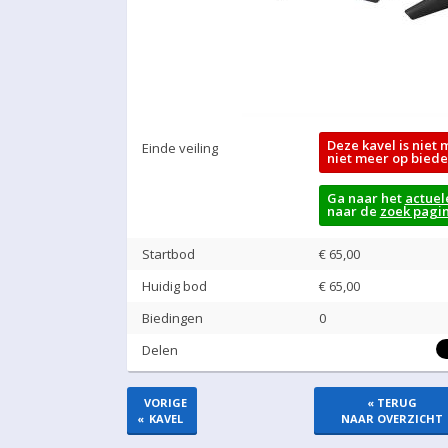
Deze kavel is niet 
Einde veiling
niet meer op biede
Ga naar het
actuel
naar de
zoek pagi
Startbod
€ 65,00
Huidig bod
€
65,00
Biedingen
0
Delen
VORIGE
« TERUG
«
KAVEL
NAAR OVERZICHT