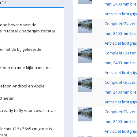
n 17
mm, 2400 mm bre
Antraciet lichtgri
Compleet Glazen 
drone bevat naast de
in totaal 2 batterijen zodat je
mm, 2400 mm bre
.
Antraciet lichtgri
e met de bij geleverde
Compleet Glazen 
mm, 2400 mm bre
lefoon en mee kijken met de
Antraciet lichtgri
Compleet Glazen 
lefoon Android en Apple.
mm, 2400 mm bre
0 meter.
Antraciet lichtgri
ready to fly voor zowel in- als
Compleet Glazen 
mm, 2400 mm bre
chts 12.5x7.5x5 cm groot is
Antraciet lichtgri
ram.