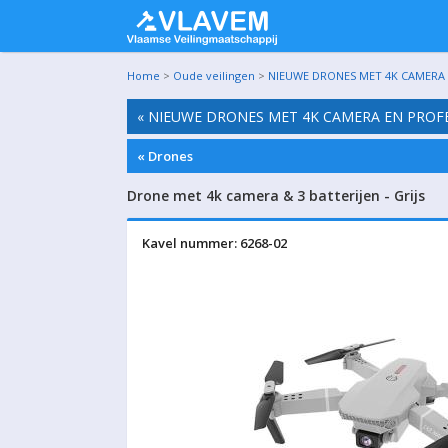
Home
>
Oude veilingen
>
NIEUWE DRONES MET 4K CAMERA E
« NIEUWE DRONES MET 4K CAMERA EN PROFE
« Drones
Drone met 4k camera & 3 batterijen - Grijs
Kavel nummer: 6268-02