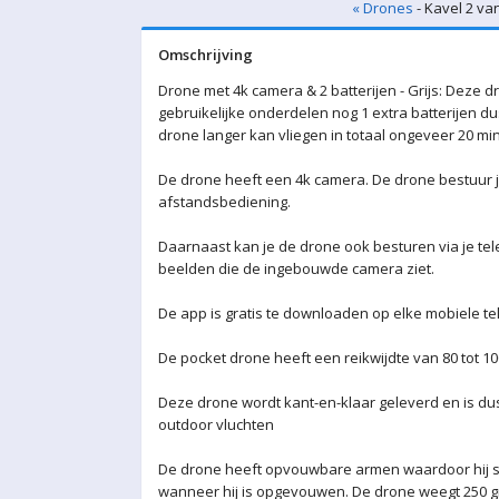
« Drones
- Kavel 2 va
Omschrijving
Drone met 4k camera & 2 batterijen - Grijs: Deze 
gebruikelijke onderdelen nog 1 extra batterijen dus 
drone langer kan vliegen in totaal ongeveer 20 min
De drone heeft een 4k camera. De drone bestuur j
afstandsbediening.
Daarnaast kan je de drone ook besturen via je te
beelden die de ingebouwde camera ziet.
De app is gratis te downloaden op elke mobiele te
De pocket drone heeft een reikwijdte van 80 tot 10
Deze drone wordt kant-en-klaar geleverd en is dus 
outdoor vluchten
De drone heeft opvouwbare armen waardoor hij sle
wanneer hij is opgevouwen. De drone weegt 250 g