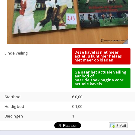
Deze kavel is niet meer
Einde veiling
actief, u kunt hier helaas
niet meer op bieden.
Ga naar het
actuele veiling
aanbod
of
naar de
zoek pagina
voor
actuele kavels.
Startbod
€ 0,00
Huidig bod
€
1,00
Biedingen
1
E-Mail