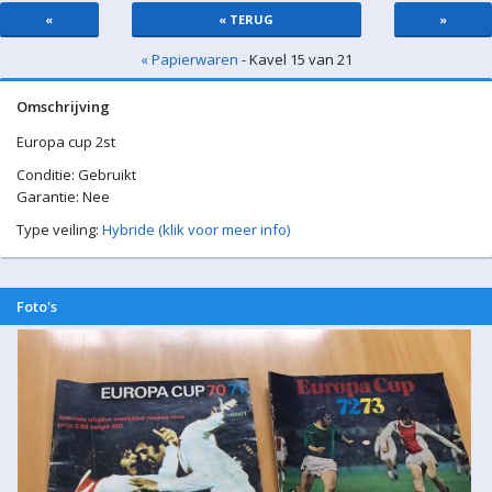
«
« TERUG
»
« Papierwaren
- Kavel 15 van 21
Omschrijving
Europa cup 2st
Conditie: Gebruikt
Garantie: Nee
Type veiling:
Hybride (klik voor meer info)
Foto's