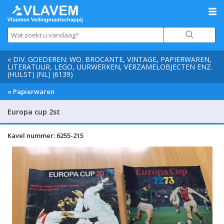
« DIV. GOEDEREN: WO. BROCANTE, VINTAGE, PAPIERWAREN,
LITERATUUR, LEGO, UURWERKEN, VERZAMELOBJECTEN ENZ.
(HULST) (NL) (6139)
« Papierwaren
Europa cup 2st
Kavel nummer: 6255-215