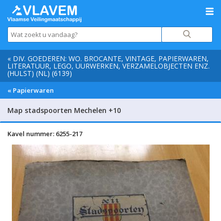
« DIV. GOEDEREN: WO. BROCANTE, VINTAGE, PAPIERWAREN,
LITERATUUR, LEGO, UURWERKEN, VERZAMELOBJECTEN ENZ.
(HULST) (NL) (6139)
« Papierwaren
Map stadspoorten Mechelen +10
Kavel nummer: 6255-217