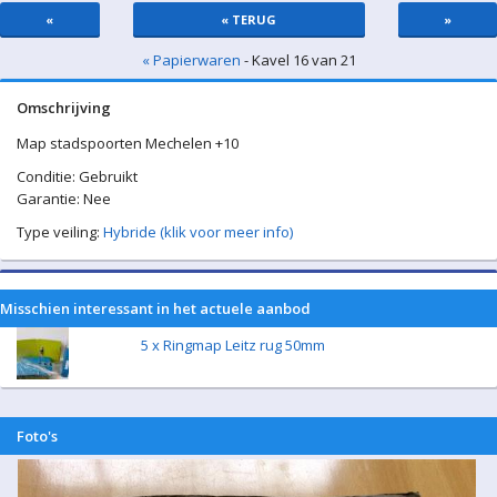
«
« TERUG
»
« Papierwaren
- Kavel 16 van 21
Omschrijving
Map stadspoorten Mechelen +10
Conditie: Gebruikt
Garantie: Nee
Type veiling:
Hybride (klik voor meer info)
Misschien interessant in het actuele aanbod
5 x Ringmap Leitz rug 50mm
Foto's