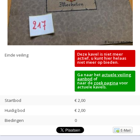
Deze kavel is niet meer
Einde veiling
actief, u kunt hier helaas
niet meer op bieden.
Ga naar het
actuele veiling
aanbod
of
naar de
zoek pagina
voor
actuele kavels.
Startbod
€ 2,00
Huidig bod
€
2,00
Biedingen
0
E-Mail