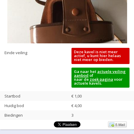
Deze kavel is niet meer
Einde veiling
actief, u kunt hier helaas
niet meer op bieden.
Ga naar het
actuele veiling
aanbod
of
naar de
zoek pagina
voor
actuele kavels.
Startbod
€ 1,00
Huidig bod
€
4,00
Biedingen
3
E-Mail