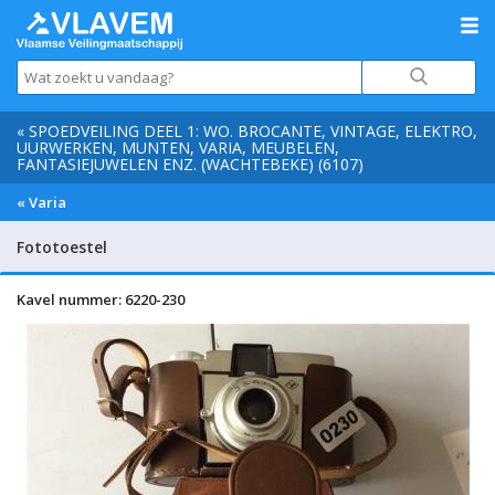
« SPOEDVEILING DEEL 1: WO. BROCANTE, VINTAGE, ELEKTRO,
UURWERKEN, MUNTEN, VARIA, MEUBELEN,
FANTASIEJUWELEN ENZ. (WACHTEBEKE) (6107)
« Varia
Fototoestel
Kavel nummer: 6220-230