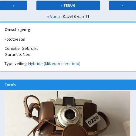
«
« TERUG
»
« Varia
- Kavel 6 van 11
Omschrijving
Fototoestel
Conditie: Gebruikt
Garantie: Nee
Type veiling:
Hybride (klik voor meer info)
Foto's