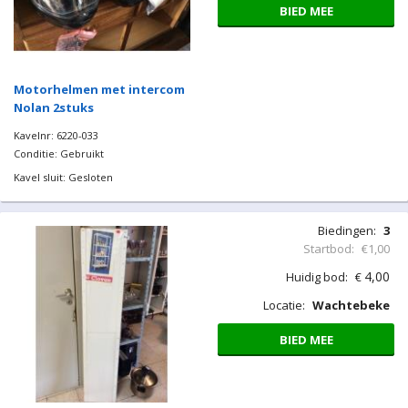
BIED MEE
Motorhelmen met intercom
Nolan 2stuks
Kavelnr: 6220-033
Conditie: Gebruikt
Kavel sluit: Gesloten
Biedingen:
3
Startbod:
€1,00
4,00
Huidig bod:
€
Locatie:
Wachtebeke
BIED MEE