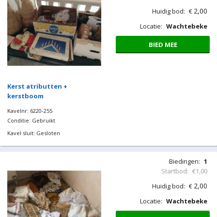
2,00
Huidig bod:
€
Locatie:
Wachtebeke
BIED MEE
Kerst atributten +
kerstboom
Kavelnr: 6220-255
Conditie: Gebruikt
Kavel sluit: Gesloten
Biedingen:
1
Startbod:
€1,00
2,00
Huidig bod:
€
Locatie:
Wachtebeke