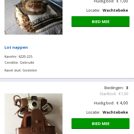
1,00
Huidig bod:
€
Locatie:
Wachtebeke
BIED MEE
Lot nappen
Kavelnr: 6220-225
Conditie: Gebruikt
Kavel sluit: Gesloten
Biedingen:
3
Startbod:
€1,00
4,00
Huidig bod:
€
Locatie:
Wachtebeke
BIED MEE