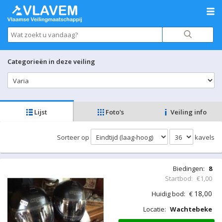
Categorieën in deze veiling
Lijst
Foto's
Veiling info
Sorteer op
kavels
Biedingen:
8
Startbod:
€1,00
18,00
Huidig bod:
€
Locatie:
Wachtebeke