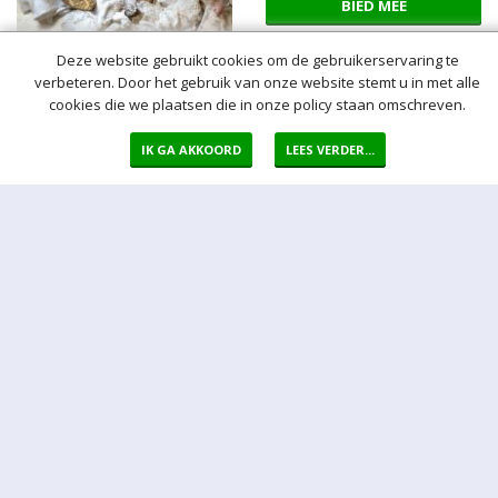
BIED MEE
Deze website gebruikt cookies om de gebruikerservaring te
verbeteren. Door het gebruik van onze website stemt u in met alle
Lot allerhande nappen
cookies die we plaatsen die in onze policy staan omschreven.
Kavelnr: 6220-261
IK GA AKKOORD
LEES VERDER...
Conditie: Gebruikt
Kavel sluit: Gesloten
Biedingen:
1
Startbod:
€1,00
2,00
Huidig bod:
€
Locatie:
Wachtebeke
BIED MEE
Lot speelgoed