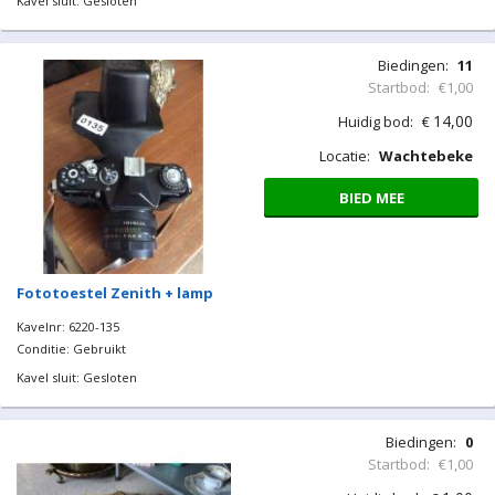
Kavel sluit: Gesloten
Biedingen:
11
Startbod:
€1,00
14,00
Huidig bod:
€
Locatie:
Wachtebeke
BIED MEE
Fototoestel Zenith + lamp
Kavelnr: 6220-135
Conditie: Gebruikt
Kavel sluit: Gesloten
Biedingen:
0
Startbod:
€1,00