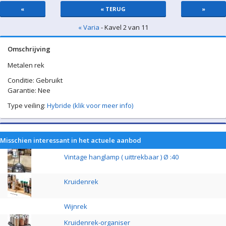
«
« TERUG
»
« Varia
- Kavel 2 van 11
Omschrijving
Metalen rek
Conditie: Gebruikt
Garantie: Nee
Type veiling:
Hybride (klik voor meer info)
Misschien interessant in het actuele aanbod
Vintage hanglamp ( uittrekbaar ) Ø :40
Kruidenrek
Wijnrek
Kruidenrek-organiser