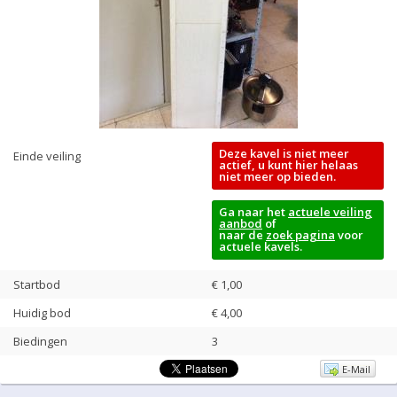
Deze kavel is niet meer
Einde veiling
actief, u kunt hier helaas
niet meer op bieden.
Ga naar het
actuele veiling
aanbod
of
naar de
zoek pagina
voor
actuele kavels.
Startbod
€ 1,00
Huidig bod
€
4,00
Biedingen
3
E-Mail