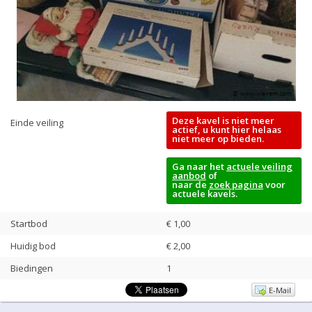
Deze kavel is niet meer
Einde veiling
actief, u kunt hier helaas
niet meer op bieden.
Ga naar het
actuele veiling
aanbod
of
naar de
zoek pagina
voor
actuele kavels.
Startbod
€ 1,00
Huidig bod
€
2,00
Biedingen
1
E-Mail