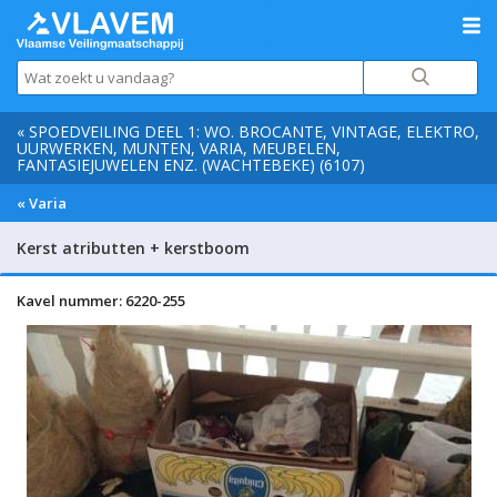
« SPOEDVEILING DEEL 1: WO. BROCANTE, VINTAGE, ELEKTRO,
UURWERKEN, MUNTEN, VARIA, MEUBELEN,
FANTASIEJUWELEN ENZ. (WACHTEBEKE) (6107)
« Varia
Kerst atributten + kerstboom
Kavel nummer: 6220-255