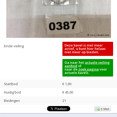
Deze kavel is niet meer
Einde veiling
actief, u kunt hier helaas
niet meer op bieden.
Ga naar het
actuele veiling
aanbod
of
naar de
zoek pagina
voor
actuele kavels.
Startbod
€ 1,00
Huidig bod
€
45,00
Biedingen
21
E-Mail