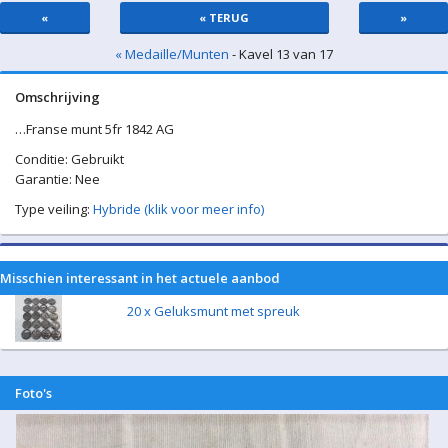
«
« TERUG
»
« Medaille/Munten
- Kavel 13 van 17
Omschrijving
…Franse munt 5fr 1842 AG
Conditie: Gebruikt
Garantie: Nee
Type veiling:
Hybride (klik voor meer info)
Misschien interessant in het actuele aanbod
20 x Geluksmunt met spreuk
Foto's