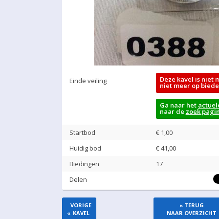
Deze kavel is niet 
Einde veiling
niet meer op biede
Ga naar het
actuel
naar de
zoek pagi
Startbod
€ 1,00
Huidig bod
€
41,00
Biedingen
17
Delen
VORIGE
« TERUG
«
KAVEL
NAAR OVERZICHT