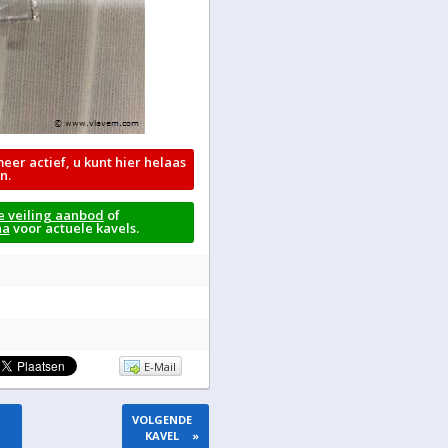
meer actief, u kunt hier helaas
n.
e veiling aanbod
of
na
voor actuele kavels.
E-Mail
VOLGENDE
KAVEL
»