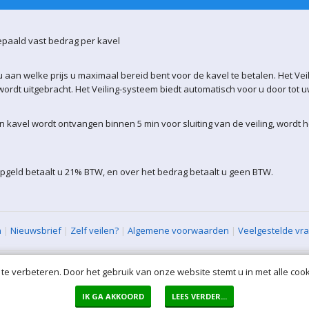
epaald vast bedrag per kavel
 aan welke prijs u maximaal bereid bent voor de kavel te betalen. Het Vei
ordt uitgebracht. Het Veiling-systeem biedt automatisch voor u door tot 
kavel wordt ontvangen binnen 5 min voor sluiting van de veiling, wordt 
pgeld betaalt u 21% BTW, en over het bedrag betaalt u geen BTW.
n
|
Nieuwsbrief
|
Zelf veilen?
|
Algemene voorwaarden
|
Veelgestelde vr
XML Sitemap
| All rights reserved (VLAVEM-WEB-2)
te verbeteren. Door het gebruik van onze website stemt u in met alle cook
IK GA AKKOORD
LEES VERDER...