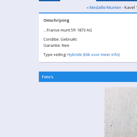
« Medaille/Munten
- Kavel 
Omschrijving
…Franse munt 5fr 1873 AG
Conditie: Gebruikt
Garantie: Nee
Type veiling:
Hybride (klik voor meer info)
Foto's