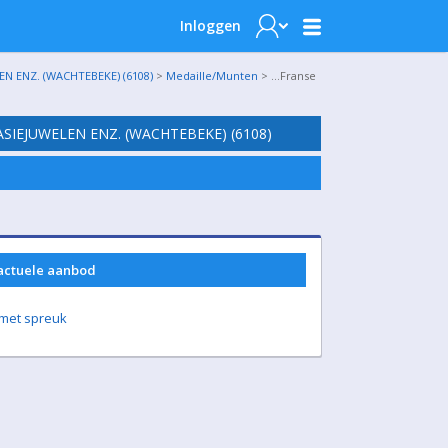
Inloggen
N ENZ. (WACHTEBEKE) (6108)
>
Medaille/Munten
> …Franse
SIEJUWELEN ENZ. (WACHTEBEKE) (6108)
 actuele aanbod
 met spreuk