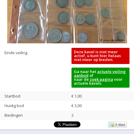
Deze kavel is niet meer
Einde veiling
actief, u kunt hier helaas
niet meer op bieden.
Ga naar het
actuele veiling
aanbod
of
naar de
zoek pagina
voor
actuele kavels.
Startbod
€ 1,00
Huidig bod
€
3,00
Biedingen
2
E-Mail