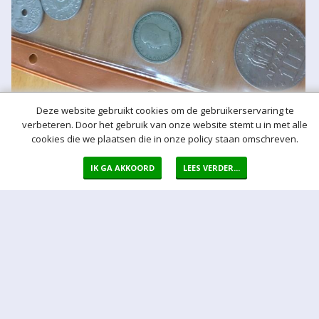
Deze website gebruikt cookies om de gebruikerservaring te
verbeteren. Door het gebruik van onze website stemt u in met alle
cookies die we plaatsen die in onze policy staan omschreven.
Meer hulp bij het bieden
IK GA AKKOORD
LEES VERDER...
Normaal bod
Bij een bod doet u een bieding in de vorm van een bepaald vast
bedrag per kavel
Auto bod (proxy bod)
Bij een Autobod (ook wel proxy bod genoemd) geeft u aan welke
prijs u maximaal bereid bent voor de kavel te betalen. Het Veiling-
systeem zorgt er voor dat na een bieding van een derde
onmiddellijk automatisch een bod voor u wordt uitgebracht. Het
Veiling-systeem biedt automatisch voor u door tot uw maximum bod
is bereikt.