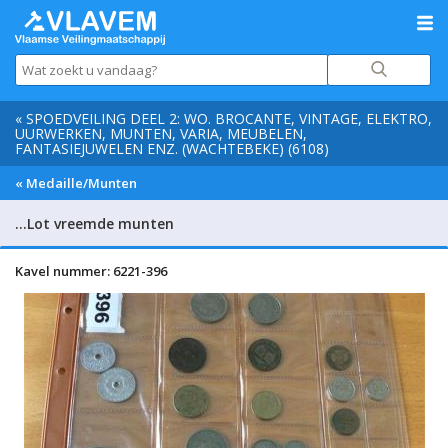
« SPOEDVEILING DEEL 2: WO. BROCANTE, VINTAGE, ELEKTRO,
UURWERKEN, MUNTEN, VARIA, MEUBELEN,
FANTASIEJUWELEN ENZ. (WACHTEBEKE) (6108)
« Medaille/Munten
…Lot vreemde munten
Kavel nummer: 6221-396