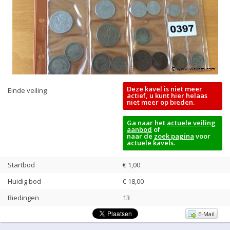
Deze kavel is niet meer
Einde veiling
actief, u kunt hier helaas
niet meer op bieden.
Ga naar het
actuele veiling
aanbod
of
naar de
zoek pagina
voor
actuele kavels.
Startbod
€ 1,00
Huidig bod
€
18,00
Biedingen
13
E-Mail