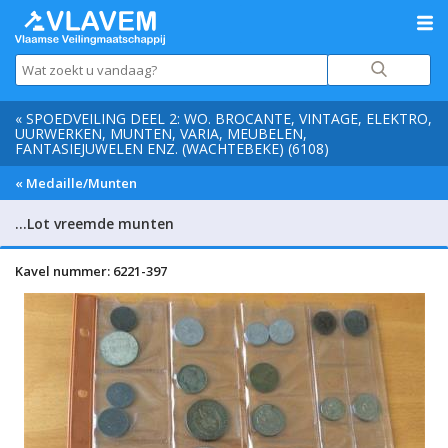
« SPOEDVEILING DEEL 2: WO. BROCANTE, VINTAGE, ELEKTRO,
UURWERKEN, MUNTEN, VARIA, MEUBELEN,
FANTASIEJUWELEN ENZ. (WACHTEBEKE) (6108)
« Medaille/Munten
…Lot vreemde munten
Kavel nummer: 6221-397