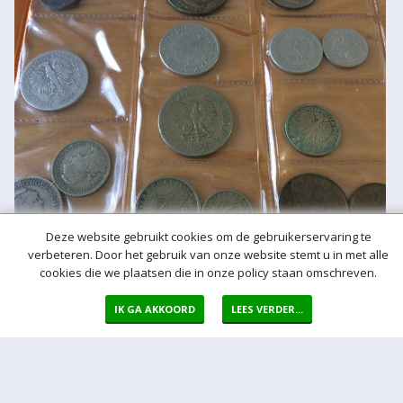
Deze website gebruikt cookies om de gebruikerservaring te
verbeteren. Door het gebruik van onze website stemt u in met alle
cookies die we plaatsen die in onze policy staan omschreven.
Meer hulp bij het bieden
IK GA AKKOORD
LEES VERDER...
Normaal bod
Bij een bod doet u een bieding in de vorm van een bepaald vast
bedrag per kavel
Auto bod (proxy bod)