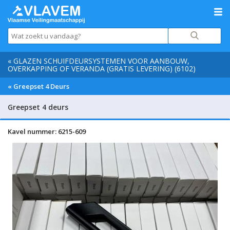
« GLAZEN SCHUIFDEURSYSTEMEN VOOR AANBOUW,
OVERKAPPING OF VERANDA (GRATIS LEVERING) (6102)
« Greepset 4 Deurs
Greepset 4 deurs
Kavel nummer: 6215-609