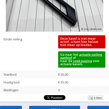
Deze kavel is niet meer
Einde veiling
actief, u kunt hier helaas
niet meer op bieden.
Ga naar het
actuele veiling
aanbod
of
naar de
zoek pagina
voor
actuele kavels.
Startbod
€ 55,00
Huidig bod
€
55,00
Biedingen
0
E-Mail