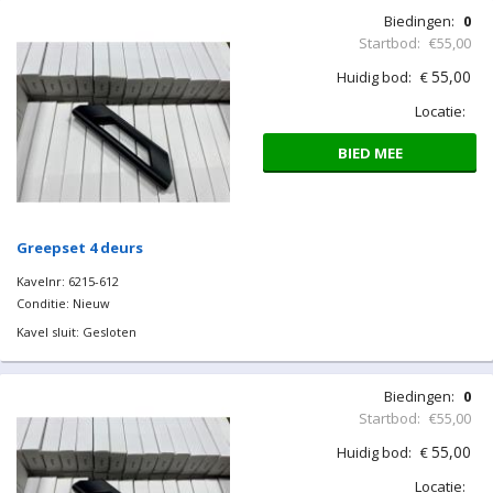
Biedingen:
0
Startbod:
€55,00
55,00
Huidig bod:
€
Locatie:
BIED MEE
Greepset 4 deurs
Kavelnr: 6215-612
Conditie: Nieuw
Kavel sluit: Gesloten
Biedingen:
0
Startbod:
€55,00
55,00
Huidig bod:
€
Locatie: