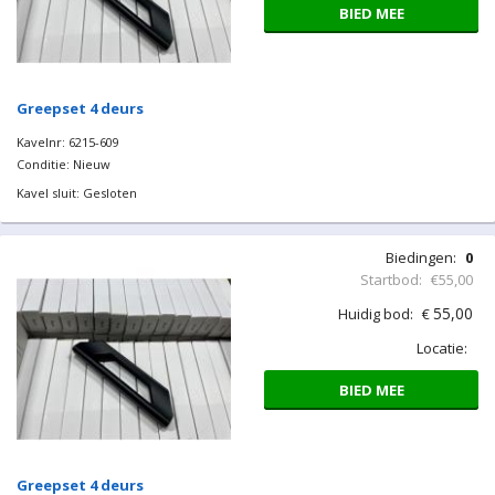
BIED MEE
Greepset 4 deurs
Kavelnr: 6215-609
Conditie: Nieuw
Kavel sluit: Gesloten
Biedingen:
0
Startbod:
€55,00
55,00
Huidig bod:
€
Locatie:
BIED MEE
Greepset 4 deurs