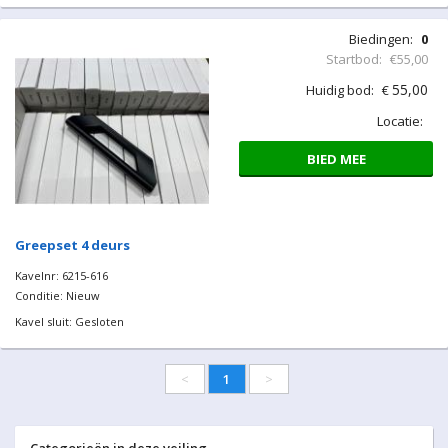
Biedingen:
0
Startbod:
€55,00
55,00
Huidig bod:
€
Locatie:
BIED MEE
Greepset 4 deurs
Kavelnr: 6215-616
Conditie: Nieuw
Kavel sluit: Gesloten
<
1
>