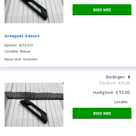
BIED MEE
Greepset 4 deurs
Kavelnr: 6215-613
Conditie: Nieuw
Kavel sluit: Gesloten
Biedingen:
0
Startbod:
€55,00
55,00
Huidig bod:
€
Locatie:
BIED MEE