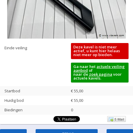
Deze kavel is niet meer
Einde veiling
actief, u kunt hier helaas
niet meer op bieden.
Ga naar het
actuele veiling
aanbod
of
naar de
zoek pagina
voor
actuele kavels.
Startbod
€ 55,00
Huidig bod
€
55,00
Biedingen
0
E-Mail