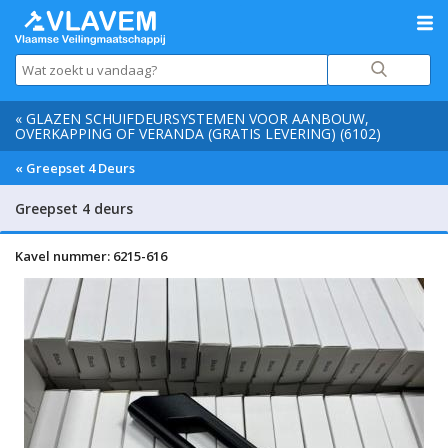
« GLAZEN SCHUIFDEURSYSTEMEN VOOR AANBOUW,
OVERKAPPING OF VERANDA (GRATIS LEVERING) (6102)
« Greepset 4 Deurs
Greepset 4 deurs
Kavel nummer: 6215-616