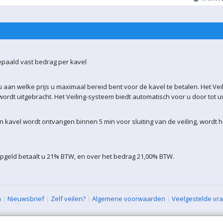
epaald vast bedrag per kavel
 aan welke prijs u maximaal bereid bent voor de kavel te betalen. Het Vei
ordt uitgebracht. Het Veiling-systeem biedt automatisch voor u door tot 
kavel wordt ontvangen binnen 5 min voor sluiting van de veiling, wordt 
opgeld betaalt u 21% BTW, en over het bedrag 21,00% BTW.
n
|
Nieuwsbrief
|
Zelf veilen?
|
Algemene voorwaarden
|
Veelgestelde vr