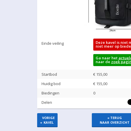
Deze kavel is niet 
Einde veiling
niet meer op biede
Ga naar het
actuel
naar de
zoek pagi
Startbod
€ 155,00
Huidig bod
€
155,00
Biedingen
0
Delen
VORIGE
« TERUG
«
KAVEL
NAAR OVERZICHT