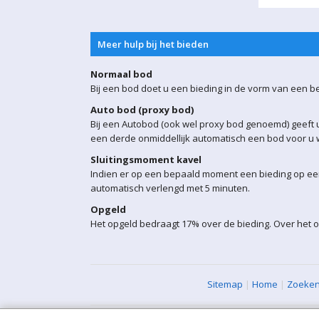
Meer hulp bij het bieden
Normaal bod
Bij een bod doet u een bieding in de vorm van een b
Auto bod (proxy bod)
Bij een Autobod (ook wel proxy bod genoemd) geeft u
een derde onmiddellijk automatisch een bod voor u w
Sluitingsmoment kavel
Indien er op een bepaald moment een bieding op een 
automatisch verlengd met 5 minuten.
Opgeld
Het opgeld bedraagt 17% over de bieding. Over het 
Sitemap
|
Home
|
Zoeke