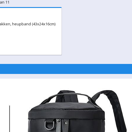
van 11
jvakken, heupband (43x24x16cm)