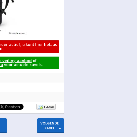
meer actief, u kunt hier helaas
n.
e veiling aanbod
of
na
voor actuele kavels.
E-Mail
VOLGENDE
KAVEL
»