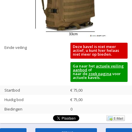
Deze kavel is niet meer
Einde veiling
actief, u kunt hier helaas
niet meer op bieden.
Ga naar het
actuele veiling
aanbod
of
naar de
zoek pagina
voor
actuele kavels.
Startbod
€ 75,00
Huidig bod
€
75,00
Biedingen
0
E-Mail