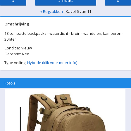
«
« TERUG
»
« Rugzakken
- Kavel 6 van 11
Omschrijving
18 compacte backpacks - waterdicht - bruin - wandelen, kamperen -
30 liter
Conditie: Nieuw
Garantie: Nee
Type veiling:
Hybride (klik voor meer info)
Foto's